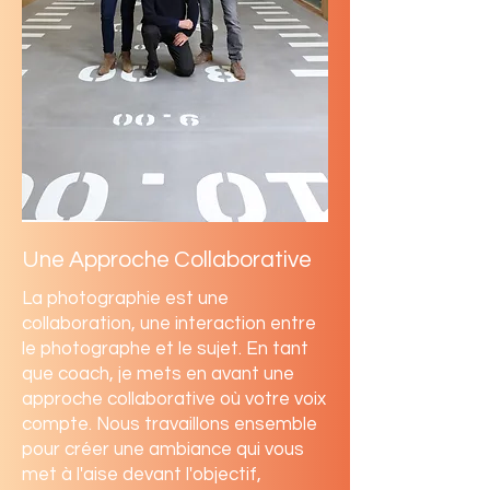
Une Approche Collaborative
La photographie est une
collaboration, une interaction entre
le photographe et le sujet. En tant
que coach, je mets en avant une
approche collaborative où votre voix
compte. Nous travaillons ensemble
pour créer une ambiance qui vous
met à l'aise devant l'objectif,