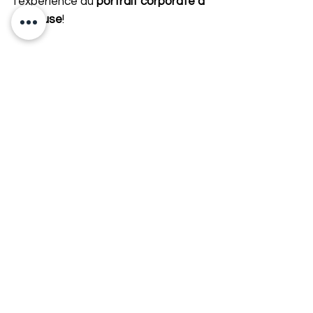
l'expérience du
portrait corporate à
Toulouse
!
Témoignages