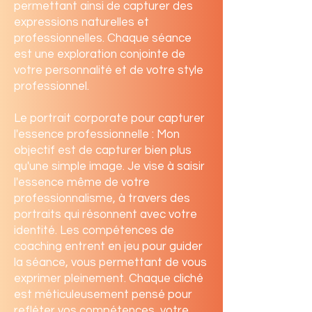
permettant ainsi de capturer des
expressions naturelles et
professionnelles. Chaque séance
est une exploration conjointe de
votre personnalité et de votre style
professionnel.
Le portrait corporate pour capturer
l'essence professionnelle : Mon
objectif est de capturer bien plus
qu'une simple image. Je vise à saisir
l'essence même de votre
professionnalisme, à travers des
portraits qui résonnent avec votre
identité. Les compétences de
coaching entrent en jeu pour guider
la séance, vous permettant de vous
exprimer pleinement. Chaque cliché
est méticuleusement pensé pour
refléter vos compétences, votre